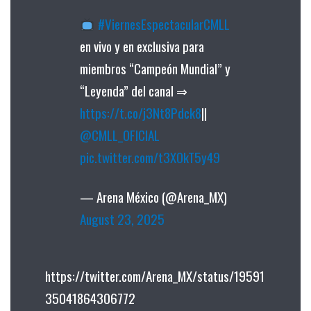
#ViernesEspectacularCMLL
en vivo y en exclusiva para
miembros “Campeón Mundial” y
“Leyenda” del canal ⇒
https://t.co/j3Nt8Pdck8
||
@CMLL_OFICIAL
pic.twitter.com/t3XOkT5y49
— Arena México (@Arena_MX)
August 23, 2025
https://twitter.com/Arena_MX/status/19591
35041864306772