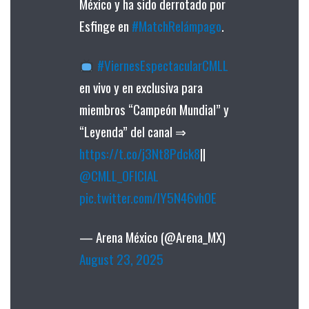
México y ha sido derrotado por
Esfinge en
#MatchRelámpago
.
#ViernesEspectacularCMLL
en vivo y en exclusiva para
miembros “Campeón Mundial” y
“Leyenda” del canal ⇒
https://t.co/j3Nt8Pdck8
||
@CMLL_OFICIAL
pic.twitter.com/lY5N46vh0E
— Arena México (@Arena_MX)
August 23, 2025