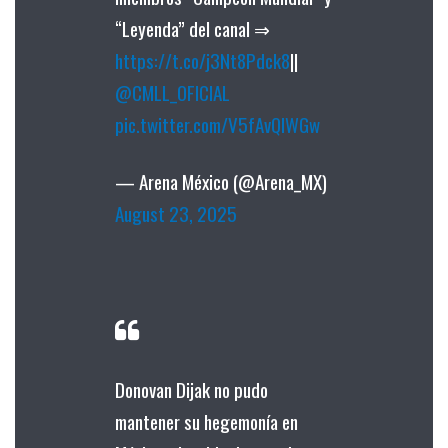
“Leyenda” del canal ⇒
https://t.co/j3Nt8Pdck8
||
@CMLL_OFICIAL
pic.twitter.com/V5fAvQlWGw
— Arena México (@Arena_MX)
August 23, 2025
Donovan Dijak no pudo
mantener su hegemonía en