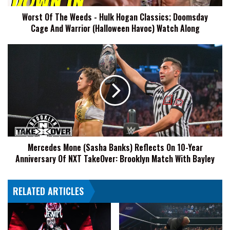
Doomsday
Worst Of The Weeds - Hulk Hogan Classics; Doomsday
Cage
Cage And Warrior (Halloween Havoc) Watch Along
And
Warrior
(Halloween
Mercedes
Havoc)
Mone
Watch
(Sasha
Along
Banks)
Reflects
On
10-
Year
Anniversary
Mercedes Mone (Sasha Banks) Reflects On 10-Year
Of
Anniversary Of NXT TakeOver: Brooklyn Match With Bayley
NXT
TakeOver:
Brooklyn
RELATED ARTICLES
Match
With
Bayley