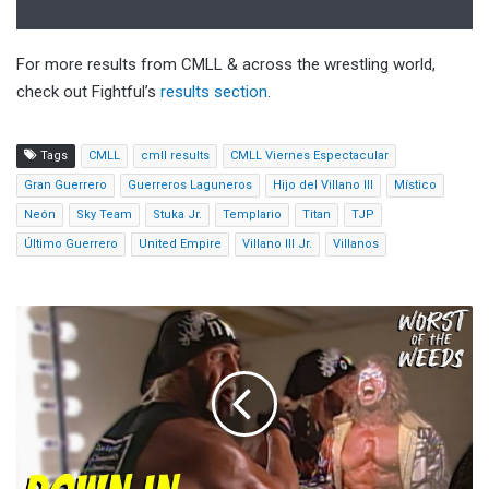
For more results from CMLL & across the wrestling world,
check out Fightful’s
results section
.
Tags
CMLL
cmll results
CMLL Viernes Espectacular
Gran Guerrero
Guerreros Laguneros
Hijo del Villano III
Místico
Neón
Sky Team
Stuka Jr.
Templario
Titan
TJP
Último Guerrero
United Empire
Villano III Jr.
Villanos
Worst
Of
The
Weeds
-
Hulk
Hogan
Classics;