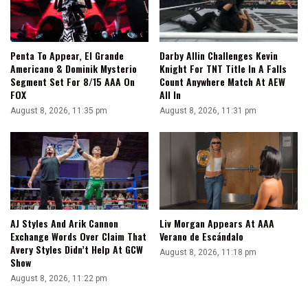
Penta To Appear, El Grande
Darby Allin Challenges Kevin
Americano & Dominik Mysterio
Knight For TNT Title In A Falls
Segment Set For 8/15 AAA On
Count Anywhere Match At AEW
FOX
All In
August 8, 2026, 11:35 pm
August 8, 2026, 11:31 pm
AJ Styles And Arik Cannon
Liv Morgan Appears At AAA
Exchange Words Over Claim That
Verano de Escándalo
Avery Styles Didn’t Help At GCW
August 8, 2026, 11:18 pm
Show
August 8, 2026, 11:22 pm